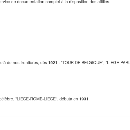
rvice de documentation complet à la disposition des affiliés.
elà de nos frontières, dès
1921
: "TOUR DE BELGIQUE", "LIEGE-PARIS
us célèbre, "LIEGE-ROME-LIEGE", débuta en
1931
.