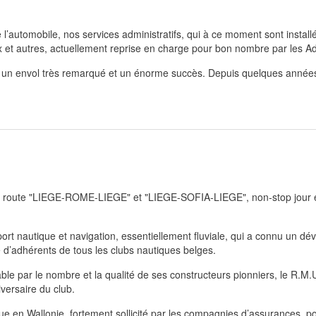
’automobile, nos services administratifs, qui à ce moment sont install
et autres, actuellement reprise en charge pour bon nombre par les Ad
t un envol très remarqué et un énorme succès. Depuis quelques années, 
la route "LIEGE-ROME-LIEGE" et "LIEGE-SOFIA-LIEGE", non-stop jour e
t nautique et navigation, essentiellement fluviale, qui a connu un d
 d’adhérents de tous les clubs nautiques belges.
le par le nombre et la qualité de ses constructeurs pionniers, le R.M.U.
ersaire du club.
ue en Wallonie, fortement sollicité par les compagnies d’assurances, p