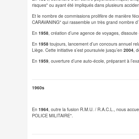
risques" ou ayant été impliqués dans plusieurs acciden
Et le nombre de commissions prolifère de manière fécon
CARAVANING" qui rassemble un très grand nombre d’amis
En
1958
, création d’une agence de voyages, dissoute
En
1958
toujours, lancement d’un concours annuel rela
Liège. Cette initiative s’est poursuivie jusqu’en
2004
, 
En
1959
, ouverture d’une auto-école, préparant à l’exa
1960s
En
1964
, outre la fusion R.M.U. / R.A.C.L., nous acc
POLICE MILITAIRE".