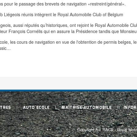
pour le passage des brevets de navigation «restreint/général».
b Liégeois réunis intègrent le Royal Automobile Club of Belgium
égeois, aussi réputés qu’historiques, ont rejoint le Royal Automobile Cl
ieur François Cornélis qui en assure la Présidence tandis que Monsieu
cole, les cours de navigation en vue de l'obtention de permis belges, le
assic…
TRES
AUTO ECOLE
MAÎTRISE AUTOMOBILE
INFO
Copyright Â© RACB - Royal Motor