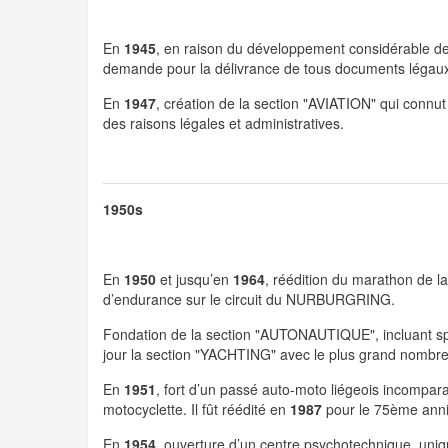
En
1945
, en raison du développement considérable de l
demande pour la délivrance de tous documents légaux 
En
1947
, création de la section "AVIATION" qui connu
des raisons légales et administratives.
1950s
En
1950
et jusqu’en
1964
, réédition du marathon de 
d’endurance sur le circuit du NURBURGRING.
Fondation de la section "AUTONAUTIQUE", incluant spor
jour la section "YACHTING" avec le plus grand nombre
En
1951
, fort d’un passé auto-moto liégeois incomparab
motocyclette. Il fût réédité en
1987
pour le 75ème anniv
En
1954
, ouverture d’un centre psychotechnique, uniq