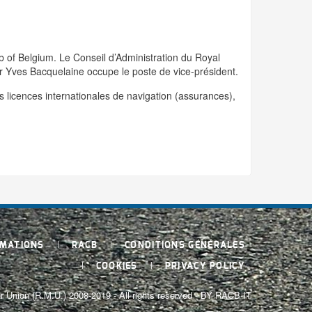
ub of Belgium. Le Conseil d’Administration du Royal
r Yves Bacquelaine occupe le poste de vice-président.
s licences internationales de navigation (assurances),
RMATIONS
RACB
CONDITIONS GÉNÉRALES
COOKIES
PRIVACY POLICY
 Union (R.M.U.) 2008-2019 - All rights reserved - BY RACB-IT