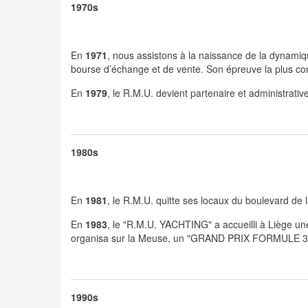
1970s
En
1971
, nous assistons à la naissance de la dynam
bourse d’échange et de vente. Son épreuve la plus c
En
1979
, le R.M.U. devient partenaire et administr
1980s
En
1981
, le R.M.U. quitte ses locaux du boulevard de l
En
1983
, le "R.M.U. YACHTING" a accueilli à Lièg
organisa sur la Meuse, un "GRAND PRIX FORMULE 3
1990s